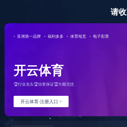
华体会官方网页版
网站华体会官方网
华体会官方网页版
产品中心
页版
_华体会(中国)