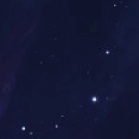
框精滤机，400x400型21片-10
硅藻土圆盘过滤机
1片
方网页版_华体会(中国)