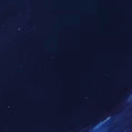
餐厨垃圾处理设备
的三大优势