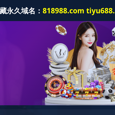
华体会官方网页版
行业动态
视频中心