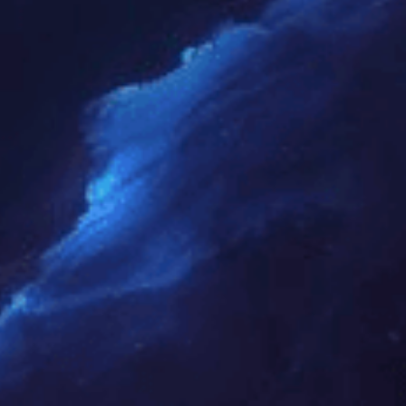
多年制造销售经验
产品种类齐全，支持定制
网页版_华体会(中国)仅特制螺旋压榨机系列有上
实现了螺旋压榨机筛网缝隙仅有0.07mm强力脱
创造了大型螺旋与筛桶0.2mm的配置。
24h咨询热线
询
15893802688