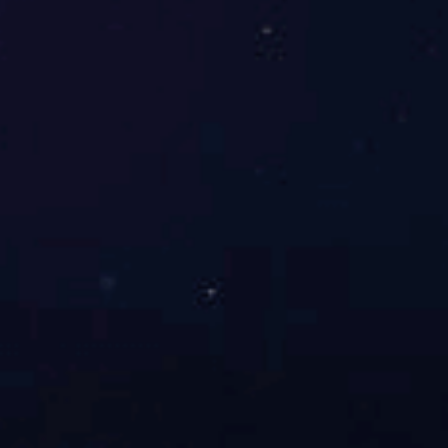
热销产品
方网页版_华体会(中国)螺旋压榨机筛网缝隙仅有0.07m
大型果蔬尾菜脱水机
樱桃（桃杏）去核打浆输送